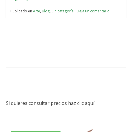
se
encuentra
Publicado en
Arte
,
Blog
,
Sin categoría
Deja un comentario
en
la
¿Dónde
se
belleza?»
encuentra
la
belleza?
Si quieres consultar precios haz clic aquí