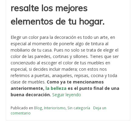
resalte los mejores
elementos de tu hogar.
Elegir un color para la decoración es todo un arte, en
especial al momento de ponerle algo de tintura al
mobiliario de tu casa. Pues no solo se trata de elegir el
color de las paredes, cortinas y sillones. Tienes que ser
concienzudo al escoger el color de tus muebles en
especial, si decides incluir madera; con estos nos
referimos a puertas, anaqueles, repisas, cocina y toda
clase de muebles.
Como ya te mencionamos
anteriormente,
la belleza
es el punto final de una
«Colorimetría:
buena decoración.
Seguir leyendo
la
herramienta
Publicado en
Blog
,
Interiorismo
,
Sin categoría
Deja un
comentario
en
para
Colorimetría:
elegir
la
el
herramienta
diseño
para